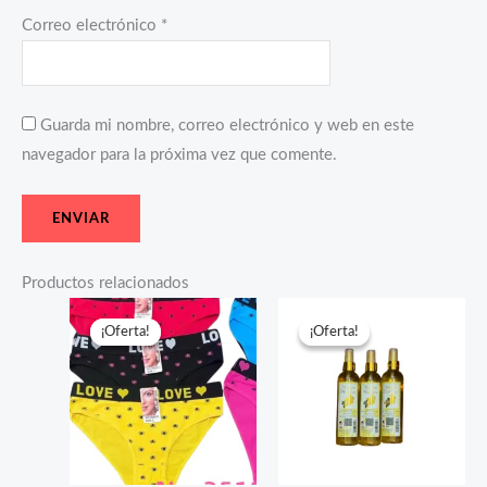
Correo electrónico
*
Guarda mi nombre, correo electrónico y web en este
navegador para la próxima vez que comente.
Productos relacionados
El
El
El
El
precio
precio
precio
precio
¡Oferta!
¡Oferta!
¡Oferta!
¡Oferta!
original
actual
original
actual
era:
es:
era:
es:
$10.99.
$6.45.
$45.99.
$27.50.