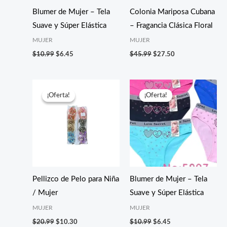
Blumer de Mujer – Tela
Colonia Mariposa Cubana
Suave y Súper Elástica
– Fragancia Clásica Floral
MUJER
MUJER
$
10.99
$
6.45
$
45.99
$
27.50
El
El
El
El
precio
precio
precio
precio
¡Oferta!
¡Oferta!
¡Oferta!
¡Oferta!
original
actual
original
actual
era:
es:
era:
es:
$20.99.
$10.30.
$10.99.
$6.45.
Pellizco de Pelo para Niña
Blumer de Mujer – Tela
/ Mujer
Suave y Súper Elástica
MUJER
MUJER
$
20.99
$
10.30
$
10.99
$
6.45