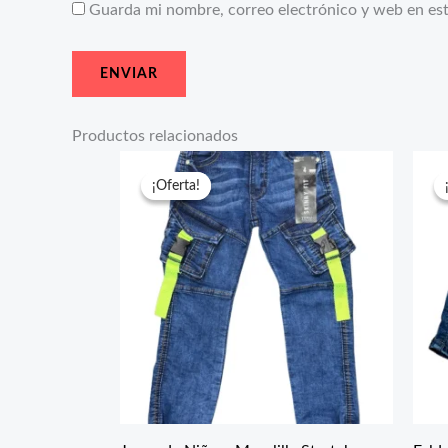
Guarda mi nombre, correo electrónico y web en es
Productos relacionados
El
El
precio
precio
¡Oferta!
¡Oferta!
original
actual
era:
es:
$33.99.
$19.25.