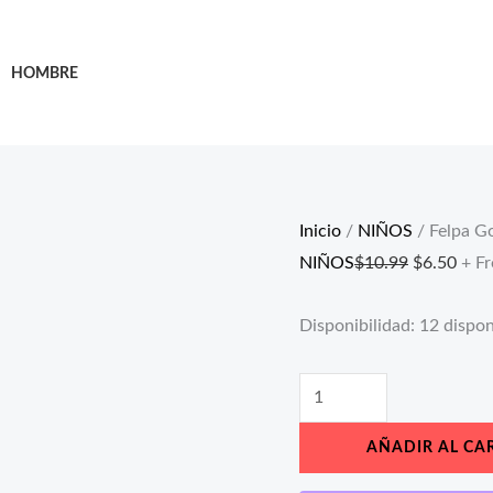
Felpa
El
El
Gorda
precio
prec
HOMBRE
para
original
actu
Niña
era:
es:
–
$10.99.
$6.5
Suave
y
Inicio
/
NIÑOS
/ Felpa Go
Elastizada
NIÑOS
$
10.99
$
6.50
+ Fr
cantidad
Disponibilidad:
12 dispon
AÑADIR AL CA