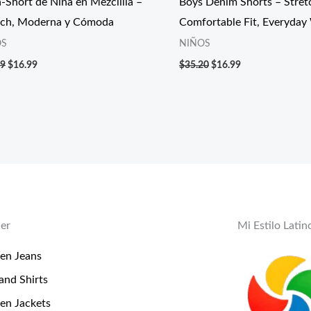
a-Short de Niña en Mezclilla –
Boys Denim Shorts – Stret
tch, Moderna y Cómoda
Comfortable Fit, Everyday
OS
NIÑOS
99
$
16.99
$
35.20
$
16.99
er
Mi Estilo Latin
n Jeans
and Shirts
n Jackets