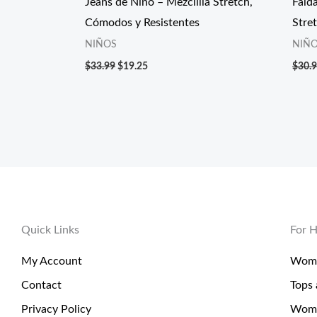
Jeans de Niño – Mezclilla Stretch,
Fald
Cómodos y Resistentes
Stre
NIÑOS
NIÑ
$
33.99
$
19.25
$
30.
Quick Links
For H
My Account
Wome
Contact
Tops 
Privacy Policy
Wome