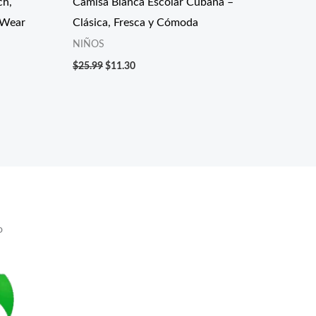
ch,
Camisa Blanca Escolar Cubana –
 Wear
Clásica, Fresca y Cómoda
NIÑOS
$
25.99
$
11.30
o