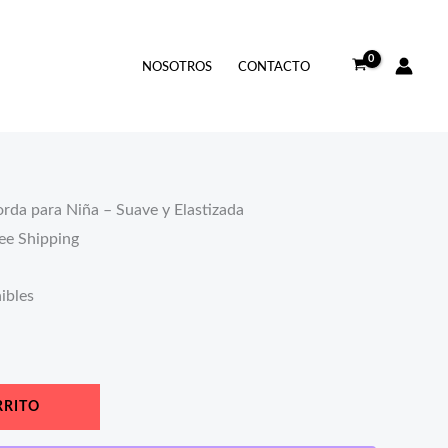
io
NOSOTROS
CONTACTO
al
0.
rda para Niña – Suave y Elastizada
ee Shipping
ibles
RRITO