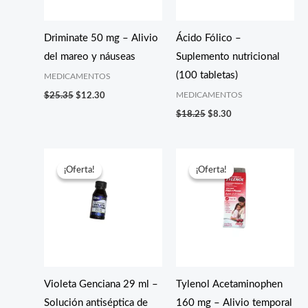
Driminate 50 mg – Alivio
Ácido Fólico –
del mareo y náuseas
Suplemento nutricional
(100 tabletas)
MEDICAMENTOS
MEDICAMENTOS
$
25.35
$
12.30
$
18.25
$
8.30
El
El
El
El
precio
precio
precio
precio
¡Oferta!
¡Oferta!
¡Oferta!
¡Oferta!
original
actual
original
actual
era:
es:
era:
es:
$15.25.
$2.45.
$20.45.
$9.99.
Violeta Genciana 29 ml –
Tylenol Acetaminophen
Solución antiséptica de
160 mg – Alivio temporal