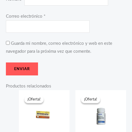
Correo electrónico
*
Guarda mi nombre, correo electrónico y web en este
navegador para la próxima vez que comente.
Productos relacionados
El
El
El
El
precio
precio
precio
precio
¡Oferta!
¡Oferta!
¡Oferta!
¡Oferta!
original
actual
original
actual
era:
es:
era:
es:
$25.35.
$12.30.
$18.25.
$8.30.