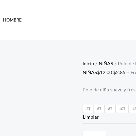
Polo
El
El
de
precio
prec
HOMBRE
Niña
original
actua
–
era:
es:
Tela
$12.00.
$2.8
Suave
y
Inicio
/
NIÑAS
/ Polo de 
Cómoda
NIÑAS
$
12.00
$
2.85
+ Fr
cantidad
Polo de niña suave y fres
2T
6T
8T
10T
1
Limpiar