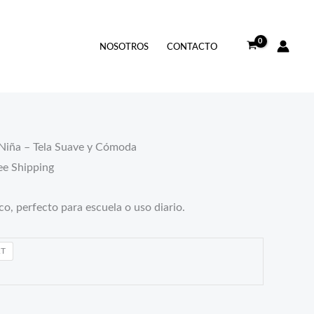
io
NOSOTROS
CONTACTO
l
5.
Niña – Tela Suave y Cómoda
ee Shipping
co, perfecto para escuela o uso diario.
2T