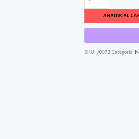
AÑADIR AL CA
SKU:
J0072
Categoría:
N