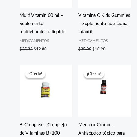
Multi Vitamin 60 ml –
Vitamina C Kids Gummies
Suplemento
– Suplemento nutricional
multivitamínico líquido
infantil
MEDICAMENTOS
MEDICAMENTOS
$
25.32
$
12.80
$
25.90
$
10.90
El
El
El
El
precio
precio
precio
precio
¡Oferta!
¡Oferta!
¡Oferta!
¡Oferta!
original
actual
original
actual
era:
es:
era:
es:
$19.20.
$9.25.
$15.25.
$2.45.
B-Complex – Complejo
Mercuro Cromo –
de Vitaminas B (100
Antiséptico tópico para