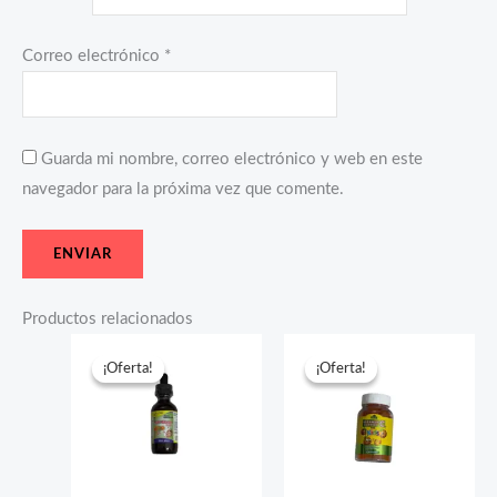
Correo electrónico
*
Guarda mi nombre, correo electrónico y web en este
navegador para la próxima vez que comente.
Productos relacionados
El
El
El
El
precio
precio
precio
precio
¡Oferta!
¡Oferta!
¡Oferta!
¡Oferta!
original
actual
original
actual
era:
es:
era:
es:
$25.32.
$12.80.
$25.90.
$10.90.