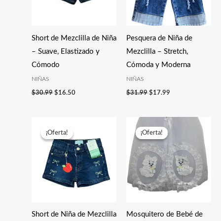
Short de Mezclilla de Niña
Pesquera de Niña de
– Suave, Elastizado y
Mezclilla – Stretch,
Cómodo
Cómoda y Moderna
NIÑAS
NIÑAS
$
30.99
$
16.50
$
31.99
$
17.99
El
El
El
El
precio
precio
precio
precio
¡Oferta!
¡Oferta!
¡Oferta!
¡Oferta!
original
actual
original
actual
era:
es:
era:
es:
$30.90.
$16.99.
$55.55.
$40.65.
Short de Niña de Mezclilla
Mosquitero de Bebé de