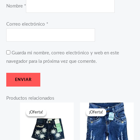
Nombre
*
Correo electrónico
*
Guarda mi nombre, correo electrónico y web en este
navegador para la próxima vez que comente.
Productos relacionados
El
El
El
El
precio
precio
precio
precio
¡Oferta!
¡Oferta!
¡Oferta!
¡Oferta!
original
actual
original
actual
era:
es:
era:
es:
$30.99.
$16.50.
$31.99.
$17.99.