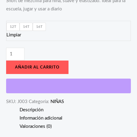
Short de mezclilla para niña, suave y elastizado. Ideal para la
escuela, jugar y usar a diario
12T
14T
16T
Limpiar
AÑADIR AL CARRITO
SKU:
J003
Categoría:
NIÑAS
Descripción
Información adicional
Valoraciones (0)