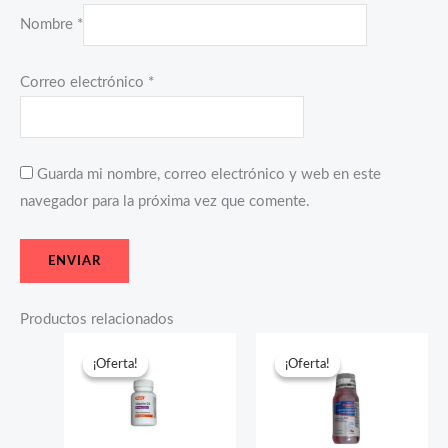
Nombre
*
Correo electrónico
*
Guarda mi nombre, correo electrónico y web en este
navegador para la próxima vez que comente.
Productos relacionados
El
El
El
El
precio
precio
precio
precio
¡Oferta!
¡Oferta!
¡Oferta!
¡Oferta!
original
actual
original
actual
era:
es:
era:
es:
$18.40.
$9.45.
$20.50.
$8.20.