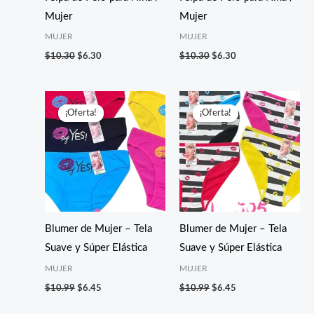
Mujer
Mujer
MUJER
MUJER
$
10.30
$
6.30
$
10.30
$
6.30
El
El
El
El
precio
precio
precio
precio
¡Oferta!
¡Oferta!
¡Oferta!
¡Oferta!
original
actual
original
actual
era:
es:
era:
es:
$10.99.
$6.45.
$10.99.
$6.45.
Blumer de Mujer – Tela
Blumer de Mujer – Tela
Suave y Súper Elástica
Suave y Súper Elástica
MUJER
MUJER
$
10.99
$
6.45
$
10.99
$
6.45