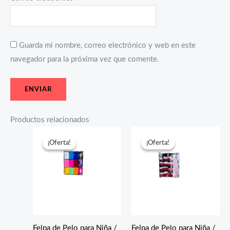
Guarda mi nombre, correo electrónico y web en este
navegador para la próxima vez que comente.
Productos relacionados
El
El
El
El
precio
precio
precio
precio
¡Oferta!
¡Oferta!
¡Oferta!
¡Oferta!
original
actual
original
actual
era:
es:
era:
es:
$10.30.
$6.30.
$10.30.
$6.30.
Felpa de Pelo para Niña /
Felpa de Pelo para Niña /