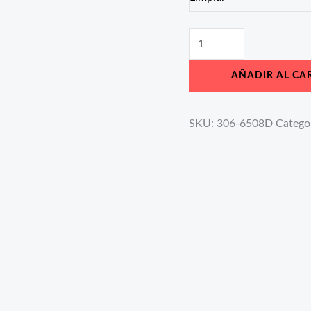
AÑADIR AL CA
SKU:
306-6508D
Catego