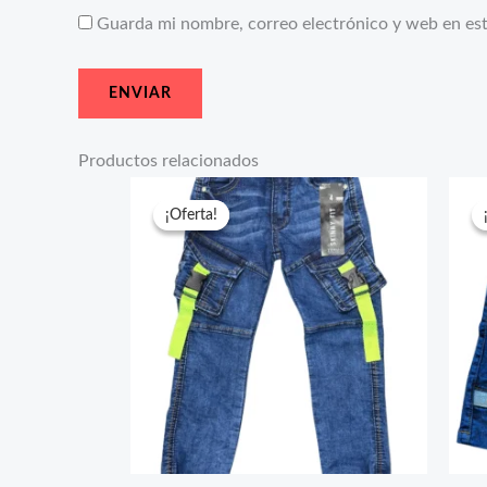
Guarda mi nombre, correo electrónico y web en es
Productos relacionados
El
El
precio
precio
¡Oferta!
¡Oferta!
original
actual
era:
es:
$33.99.
$19.25.