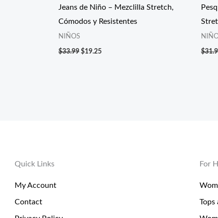
Jeans de Niño – Mezclilla Stretch,
Pesq
Cómodos y Resistentes
Stre
NIÑOS
NIÑ
$
33.99
$
19.25
$
31.
Quick Links
For H
My Account
Wome
Contact
Tops 