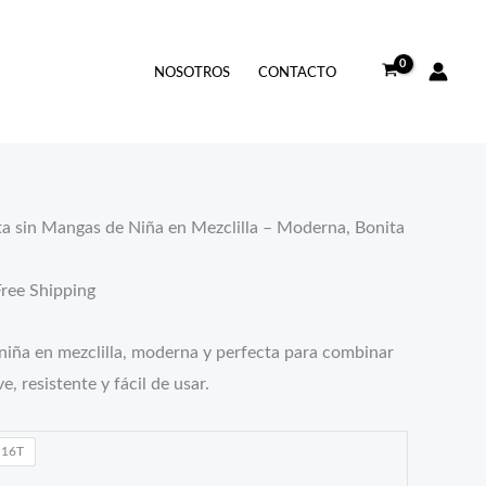
cio
NOSOTROS
CONTACTO
ual
.99.
a sin Mangas de Niña en Mezclilla – Moderna, Bonita
Free Shipping
iña en mezclilla, moderna y perfecta para combinar
e, resistente y fácil de usar.
16T