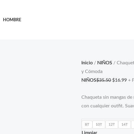
Chaqueta
El
El
sin
precio
pre
HOMBRE
Mangas
original
act
de
era:
es:
Niña
$35.50.
$16
en
Mezclilla
Inicio
/
NIÑOS
/ Chaquet
–
y Cómoda
Moderna,
NIÑOS
$
35.50
$
16.99
+ 
Bonita
y
Chaqueta sin mangas de n
Cómoda
con cualquier outfit. Suav
cantidad
8T
10T
12T
14T
Limpiar