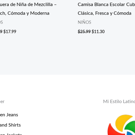
uera de Niña de Mezclilla –
Camisa Blanca Escolar Cub
tch, Cómoda y Moderna
Clásica, Fresca y Cómoda
OS
NIÑOS
99
$
17.99
$
25.99
$
11.30
er
Mi Estilo Latin
n Jeans
and Shirts