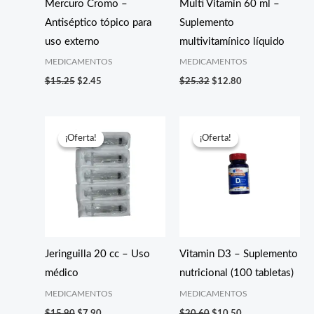
Mercuro Cromo –
Multi Vitamin 60 ml –
Antiséptico tópico para
Suplemento
uso externo
multivitamínico líquido
MEDICAMENTOS
MEDICAMENTOS
$
15.25
$
2.45
$
25.32
$
12.80
El
El
El
El
precio
precio
precio
precio
¡Oferta!
¡Oferta!
¡Oferta!
¡Oferta!
original
actual
original
actual
era:
es:
era:
es:
$15.90.
$7.90.
$20.60.
$10.50.
Jeringuilla 20 cc – Uso
Vitamin D3 – Suplemento
médico
nutricional (100 tabletas)
MEDICAMENTOS
MEDICAMENTOS
$
15.90
$
7.90
$
20.60
$
10.50