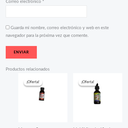
Correo electrónico
*
Guarda mi nombre, correo electrónico y web en este
navegador para la próxima vez que comente.
Productos relacionados
El
El
El
El
precio
precio
precio
precio
¡Oferta!
¡Oferta!
¡Oferta!
¡Oferta!
original
actual
original
actual
era:
es:
era:
es:
$15.25.
$2.45.
$25.32.
$12.80.