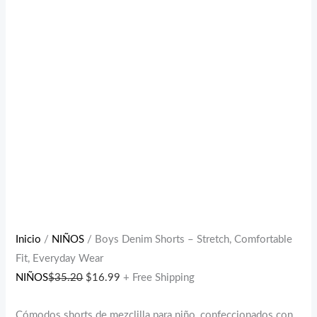
Inicio
/
NIÑOS
/ Boys Denim Shorts – Stretch, Comfortable
Fit, Everyday Wear
NIÑOS
$
35.20
$
16.99
+ Free Shipping
Cómodos shorts de mezclilla para niño, confeccionados con