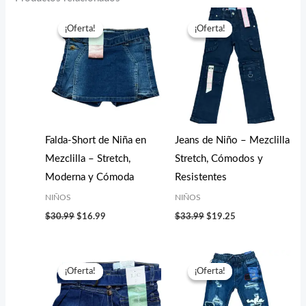
El
El
El
El
precio
precio
precio
precio
¡Oferta!
¡Oferta!
¡Oferta!
¡Oferta!
original
actual
original
actual
era:
es:
era:
es:
$30.99.
$16.99.
$33.99.
$19.25.
Falda-Short de Niña en
Jeans de Niño – Mezclilla
Mezclilla – Stretch,
Stretch, Cómodos y
Moderna y Cómoda
Resistentes
NIÑOS
NIÑOS
$
30.99
$
16.99
$
33.99
$
19.25
El
El
El
El
precio
precio
precio
precio
¡Oferta!
¡Oferta!
¡Oferta!
¡Oferta!
original
actual
original
actual
era:
es:
era:
es:
$30.99.
$16.99.
$33.99.
$19.25.