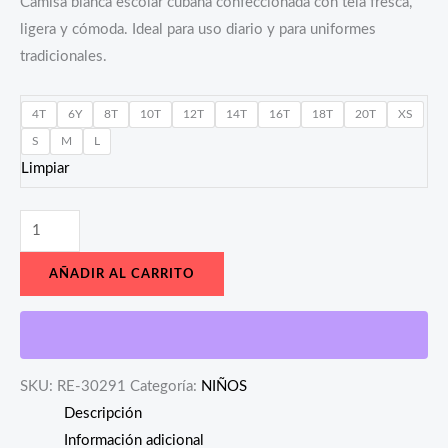
Camisa blanca escolar cubana confeccionada con tela fresca,
ligera y cómoda. Ideal para uso diario y para uniformes
tradicionales.
4T
6Y
8T
10T
12T
14T
16T
18T
20T
XS
S
M
L
Limpiar
AÑADIR AL CARRITO
SKU:
RE-30291
Categoría:
NIÑOS
Descripción
Información adicional