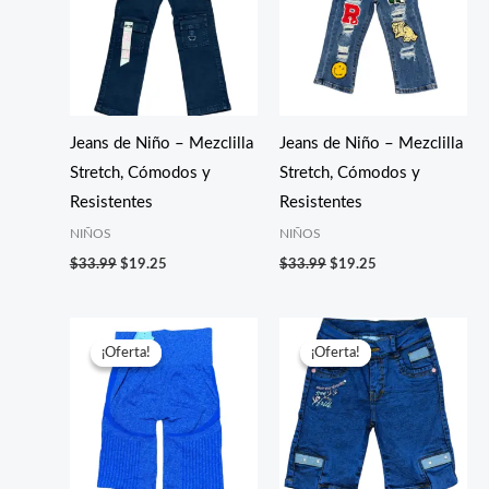
$33.99.
$19.25.
$33.99.
$19.25.
Jeans de Niño – Mezclilla
Jeans de Niño – Mezclilla
Stretch, Cómodos y
Stretch, Cómodos y
Resistentes
Resistentes
NIÑOS
NIÑOS
$
33.99
$
19.25
$
33.99
$
19.25
El
El
El
El
precio
precio
precio
precio
¡Oferta!
¡Oferta!
¡Oferta!
¡Oferta!
original
actual
original
actual
era:
es:
era:
es:
$15.99.
$5.99.
$31.99.
$17.99.