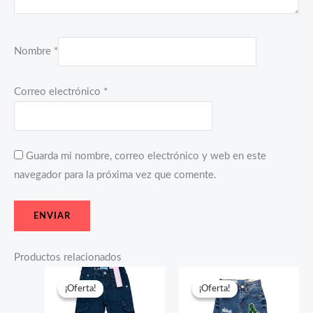
Nombre
*
Correo electrónico
*
Guarda mi nombre, correo electrónico y web en este
navegador para la próxima vez que comente.
Productos relacionados
El
El
El
El
precio
precio
precio
precio
¡Oferta!
¡Oferta!
¡Oferta!
¡Oferta!
original
actual
original
actual
era:
es:
era:
es: